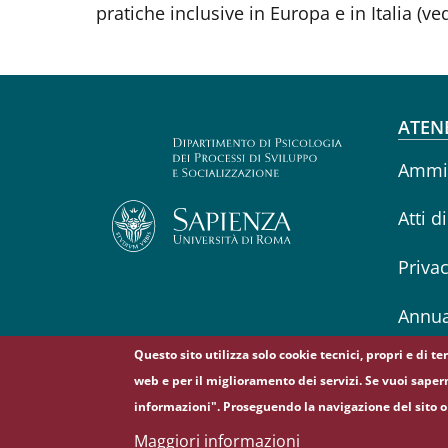
pratiche inclusive in Europa e in Italia (ve
Fo
ATEN
Ammin
Atti d
Priva
Annua
Questo sito utilizza solo cookie tecnici, propri e di t
web e per il miglioramento dei servizi. Se vuoi saper
informazioni". Proseguendo la navigazione del sito o 
© Sapienza Università di Roma - Piazzale Aldo Moro 
Maggiori informazioni