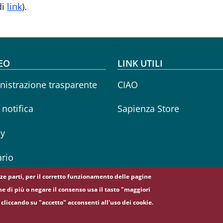
di
link
).
oter menu
EO
LINK UTILI
istrazione trasparente
CIAO
i notifica
Sapienza Store
cy
rio
erze parti, per il corretto funzionamento delle pagine
ne di più o negare il consenso usa il tasto "maggiori
cliccando su "accetto" acconsenti all'uso dei cookie.
5, 00185 Roma - (+39) 06 49911 - C.F.: 80209930587 - P. Iva: 02133