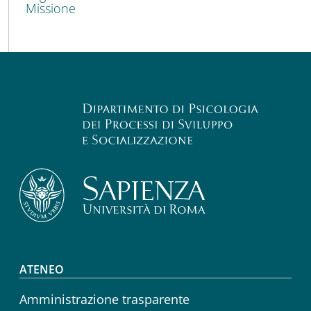
Missione
Footer menu
ATENEO
Amministrazione trasparente