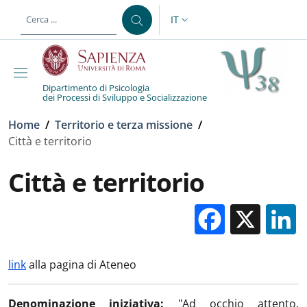
Salta al contenuto principale
Skip to footer content
IT
SELETTORE LINGUA: CURREN
Dipartimento di Psicologia
dei Processi di Sviluppo e Socializzazione
Briciole di pane
Home
/
Territorio e terza missione
/
Città e territorio
Città e territorio
Facebo
X
link
alla pagina di Ateneo
Denominazione iniziativa:
"Ad occhio attento.