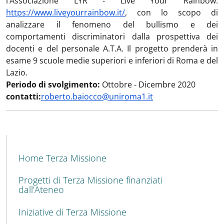
l’Associazione LYR - Live Your Rainbow:
https://www.liveyourrainbow.it/
, con lo scopo di
analizzare il fenomeno del bullismo e dei
comportamenti discriminatori dalla prospettiva dei
docenti e del personale A.T.A. Il progetto prenderà in
esame 9 scuole medie superiori e inferiori di Roma e del
Lazio.
Periodo di svolgimento:
Ottobre - Dicembre 2020
contatti:
roberto.baiocco@uniroma1.it
MENU CEV SECOND NAVIGATION
Home Terza Missione
Progetti di Terza Missione finanziati
dall'Ateneo
Iniziative di Terza Missione