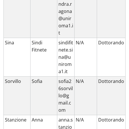
ndra.r
agona
@unir
oma1.i
t
Sina
Sindi
sindifit
N/A
Dottorando
Fitnete
nete.si
na@u
nirom
a1.it
Sorvillo
Sofia
sofia2
N/A
Dottorando
6sorvil
lo@g
mail.c
om
Stanzione
Anna
anna.s
N/A
Dottorando
tanzio