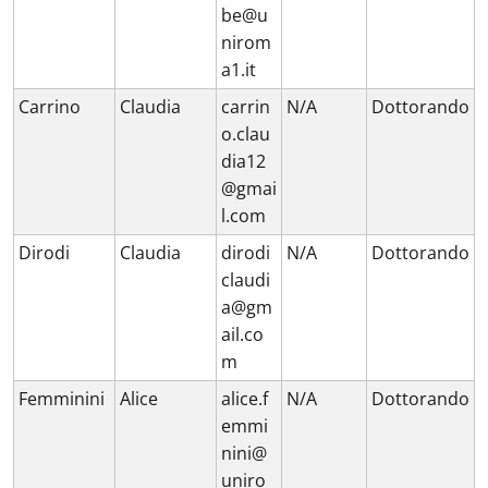
be@u
nirom
a1.it
Carrino
Claudia
carrin
N/A
Dottorando
o.clau
dia12
@gmai
l.com
Dirodi
Claudia
dirodi
N/A
Dottorando
claudi
a@gm
ail.co
m
Femminini
Alice
alice.f
N/A
Dottorando
emmi
nini@
uniro