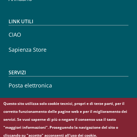
LINK UTILI
CIAO
Sapienza Store
SERVIZI
Posta elettronica
Sapienza Wireless
Questo sito utilizza solo cookie tecnici, propri e di terze parti, per il
corretto funzionamento delle pagine web e per il miglioramento dei
Career service
servizi. Se vuoi saperne di più o negare il consenso usa il tasto
"maggiori informazioni". Proseguendo la navigazione del sito o
cliccando su "accetto" acconsenti all'uso dei cookie.