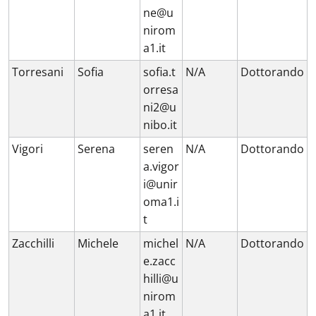
ne@u
nirom
a1.it
Torresani
Sofia
sofia.t
N/A
Dottorando
orresa
ni2@u
nibo.it
Vigori
Serena
seren
N/A
Dottorando
a.vigor
i@unir
oma1.i
t
Zacchilli
Michele
michel
N/A
Dottorando
e.zacc
hilli@u
nirom
a1.it