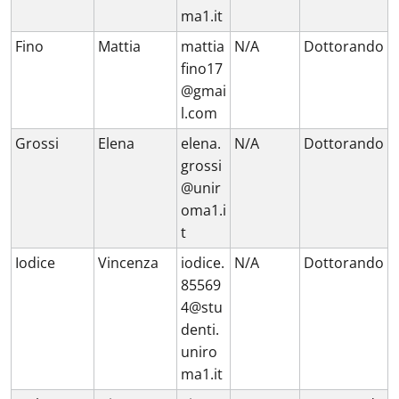
ma1.it
Fino
Mattia
mattia
N/A
Dottorando
fino17
@gmai
l.com
Grossi
Elena
elena.
N/A
Dottorando
grossi
@unir
oma1.i
t
Iodice
Vincenza
iodice.
N/A
Dottorando
85569
4@stu
denti.
uniro
ma1.it