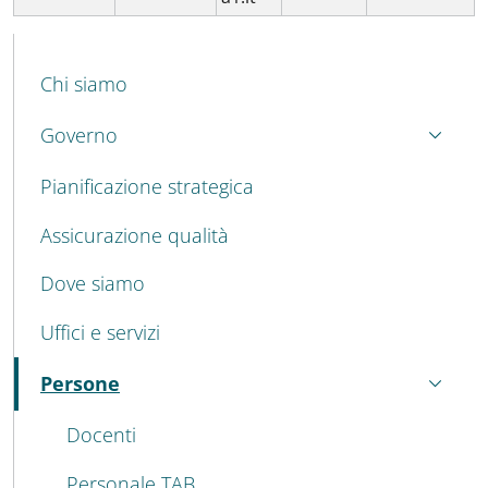
MENU CEV SECOND NAVIGATION
Chi siamo
Governo
Pianificazione strategica
Assicurazione qualità
Dove siamo
Uffici e servizi
Persone
Attivo
Docenti
Personale TAB