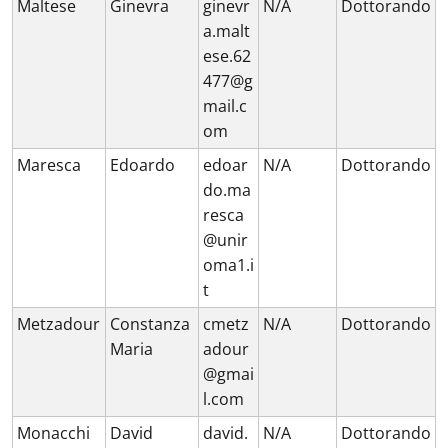
Maltese
Ginevra
ginevr
N/A
Dottorando
a.malt
ese.62
477@g
mail.c
om
Maresca
Edoardo
edoar
N/A
Dottorando
do.ma
resca
@unir
oma1.i
t
Metzadour
Constanza
cmetz
N/A
Dottorando
Maria
adour
@gmai
l.com
Monacchi
David
david.
N/A
Dottorando