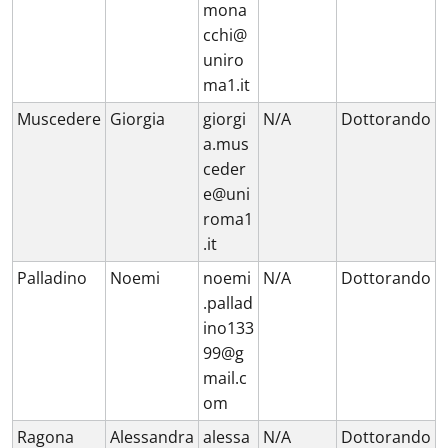
mona
cchi@
uniro
ma1.it
Muscedere
Giorgia
giorgi
N/A
Dottorando
a.mus
ceder
e@uni
roma1
.it
Palladino
Noemi
noemi
N/A
Dottorando
.pallad
ino133
99@g
mail.c
om
Ragona
Alessandra
alessa
N/A
Dottorando