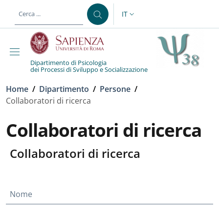
Salta al contenuto principale
Skip to footer content
IT
SELETTORE LINGUA: CURREN
Dipartimento di Psicologia
dei Processi di Sviluppo e Socializzazione
Briciole di pane
Home
/
Dipartimento
/
Persone
/
Collaboratori di ricerca
Collaboratori di ricerca
Collaboratori di ricerca
Nome