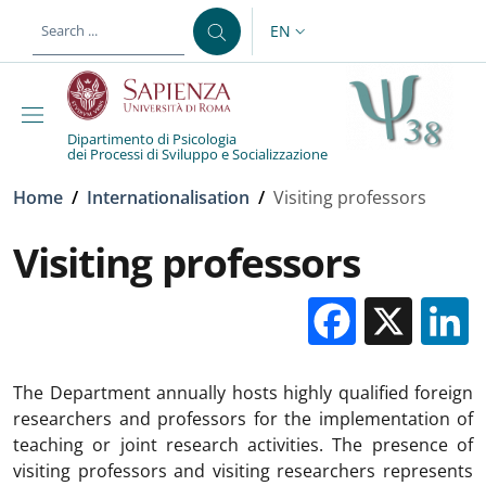
Skip to main content
Skip to footer content
EN
LANGUAGE SWITCHER: CURR
Dipartimento di Psicologia
dei Processi di Sviluppo e Socializzazione
Breadcrumb
Home
/
Internationalisation
/
Visiting professors
Visiting professors
Facebo
X
The Department annually hosts highly qualified foreign
researchers and professors for the implementation of
teaching or joint research activities. The presence of
visiting professors and visiting researchers represents