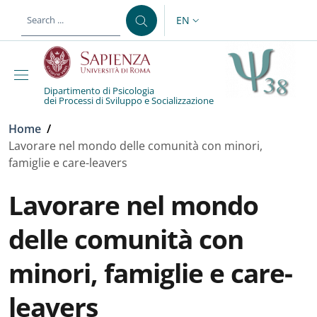
Skip to main content
Skip to footer content
EN
LANGUAGE SWITCHER: CURR
Dipartimento di Psicologia
dei Processi di Sviluppo e Socializzazione
Breadcrumb
Home
/
Lavorare nel mondo delle comunità con minori,
famiglie e care-leavers
Lavorare nel mondo
delle comunità con
minori, famiglie e care-
leavers