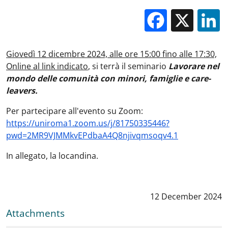
Facebo
X
Giovedì 12 dicembre 2024, alle ore 15:00 fino alle 17:30,
Online al link indicato
, si terrà il seminario
Lavorare nel
mondo delle comunità con minori, famiglie e care-
leavers.
Per partecipare all'evento su Zoom:
https://uniroma1.zoom.us/j/81750335446?
pwd=2MR9VJMMkvEPdbaA4Q8njivqmsoqv4.1
In allegato, la locandina.
Data notizia
:
12 December 2024
Attachments