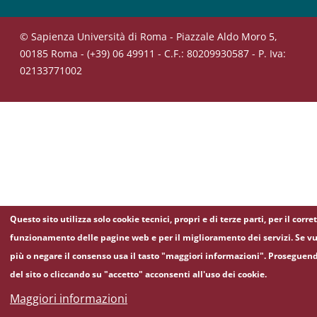
© Sapienza Università di Roma - Piazzale Aldo Moro 5,
00185 Roma - (+39) 06 49911 - C.F.: 80209930587 - P. Iva:
02133771002
Questo sito utilizza solo cookie tecnici, propri e di terze parti, per il corre
funzionamento delle pagine web e per il miglioramento dei servizi. Se vu
più o negare il consenso usa il tasto "maggiori informazioni". Proseguen
del sito o cliccando su "accetto" acconsenti all'uso dei cookie.
Maggiori informazioni